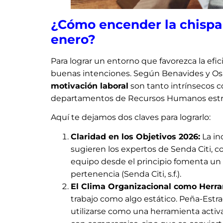
¿Cómo encender la chispa 
enero?
Para lograr un entorno que favorezca la efici
buenas intenciones. Según Benavides y Ospi
motivación laboral
son tanto intrínsecos co
departamentos de Recursos Humanos estruc
Aquí te dejamos dos claves para lograrlo:
Claridad en los Objetivos 2026:
La in
sugieren los expertos de Senda Citi, co
equipo desde el principio fomenta un l
pertenencia (Senda Citi, s.f.).
El Clima Organizacional como Herra
trabajo como algo estático. Peña-Estr
utilizarse como una herramienta activa