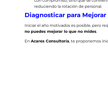
con compromiso, sino que se conviert
reduciendo la rotación de personal.
Diagnosticar para Mejorar
Iniciar el año motivados es posible, pero req
no puedes mejorar lo que no mides
.
En
Acares Consultoría
, te proponemos inic
Laboral
que te permita identificar qué nece
año avance sin rumbo; convierte el bienest
¿Listo para transformar tu empresa este
Contáctanos y diseñemos juntos el mejor lug
Referencias
Benavides, J., & Ospina, L. (2018).
Factor
Universidad Cooperativa de
Colombia.
https://repository.ucc.edu.c
435f-8d22-96abdfed3cf9/content