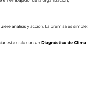
e en embajador de la organización,
uiere análisis y acción. La premisa es simple:
iar este ciclo con un
Diagnóstico de Clima
sita tu equipo para triunfar. No dejes que el
ar de tu equipo en tu ventaja competitiva.
 2026?
ar para trabajar.
es que intervienen en la motivación laboral
.
o/server/api/core/bitstreams/8fdab081-e8b5-